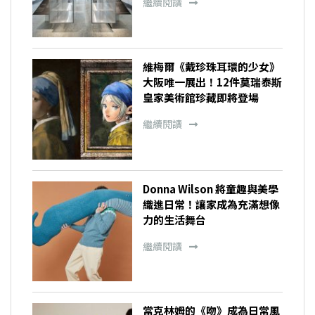
繼續閱讀
維梅爾《戴珍珠耳環的少女》
大阪唯一展出！12件莫瑞泰斯
皇家美術館珍藏即將登場
繼續閱讀
Donna Wilson 將童趣與美學
織進日常！讓家成為充滿想像
力的生活舞台
繼續閱讀
當克林姆的《吻》成為日常風