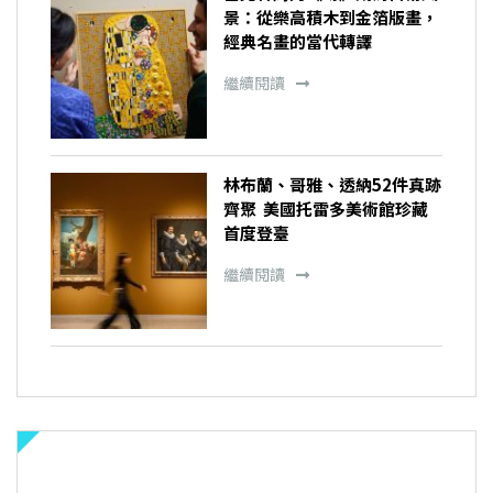
景：從樂高積木到金箔版畫，
經典名畫的當代轉譯
繼續閱讀
林布蘭、哥雅、透納52件真跡
齊聚 美國托雷多美術館珍藏
首度登臺
繼續閱讀