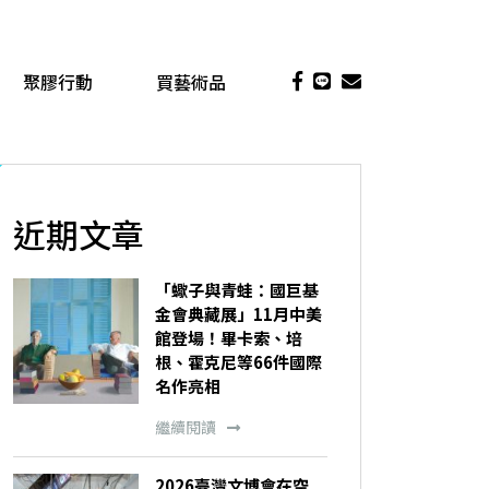
聚膠行動
買藝術品
近期文章
「蠍子與青蛙：國巨基
金會典藏展」11月中美
館登場！畢卡索、培
根、霍克尼等66件國際
名作亮相
繼續閱讀
2026臺灣文博會在空