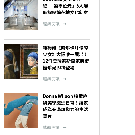
總 「第零位元」5大展
區解壓縮在地文化創意
繼續閱讀
維梅爾《戴珍珠耳環的
少女》大阪唯一展出！
12件莫瑞泰斯皇家美術
館珍藏即將登場
繼續閱讀
Donna Wilson 將童趣
與美學織進日常！讓家
成為充滿想像力的生活
舞台
繼續閱讀