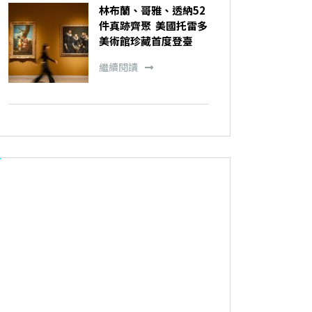
林布蘭、哥雅、透納52
件真跡齊聚 美國托雷多
美術館珍藏首度登臺
繼續閱讀