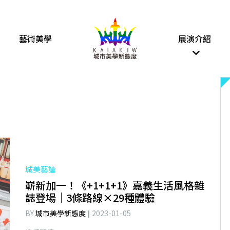
藝術美學
展演介紹
城美藝論
嶄新加一！《+1+1+1》嘉義生活風格雜
誌登場｜3條路線×29種體驗
BY
城市美學新態度
2023-01-05