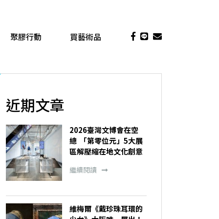
聚膠行動
買藝術品
近期文章
2026臺灣文博會在空
總 「第零位元」5大展
區解壓縮在地文化創意
繼續閱讀
維梅爾《戴珍珠耳環的