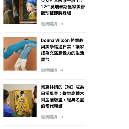
少女》大阪唯一展出！
12件莫瑞泰斯皇家美術
館珍藏即將登場
繼續閱讀
Donna Wilson 將童趣
與美學織進日常！讓家
成為充滿想像力的生活
舞台
繼續閱讀
當克林姆的《吻》成為
日常風景：從樂高積木
到金箔版畫，經典名畫
的當代轉譯
繼續閱讀