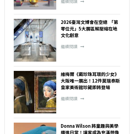
繼續閱讀
2026臺灣文博會在空總 「第
零位元」5大展區解壓縮在地
文化創意
繼續閱讀
維梅爾《戴珍珠耳環的少女》
大阪唯一展出！12件莫瑞泰斯
皇家美術館珍藏即將登場
繼續閱讀
Donna Wilson 將童趣與美學
織進日常！讓家成為充滿想像