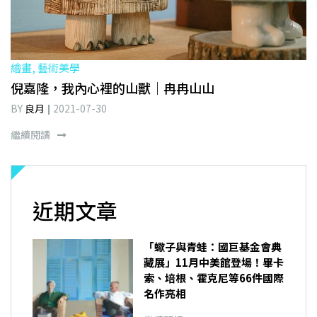
繪畫, 藝術美學
倪嘉隆，我內心裡的山獸｜冉冉山山
BY
良月
2021-07-30
繼續閱讀
近期文章
「蠍子與青蛙：國巨基金會典
藏展」11月中美館登場！畢卡
索、培根、霍克尼等66件國際
名作亮相