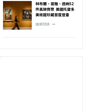
林布蘭、哥雅、透納52
件真跡齊聚 美國托雷多
美術館珍藏首度登臺
繼續閱讀