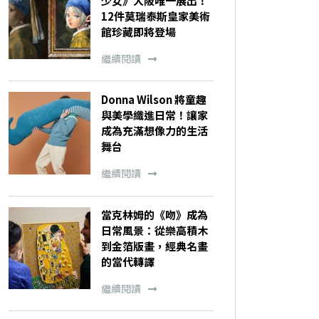
少女》大阪唯一展出！
12件莫瑞泰斯皇家美術
館珍藏即將登場
繼續閱讀
Donna Wilson 將童趣
與美學織進日常！讓家
成為充滿想像力的生活
舞台
繼續閱讀
當克林姆的《吻》成為
日常風景：從樂高積木
到金箔版畫，經典名畫
的當代轉譯
繼續閱讀