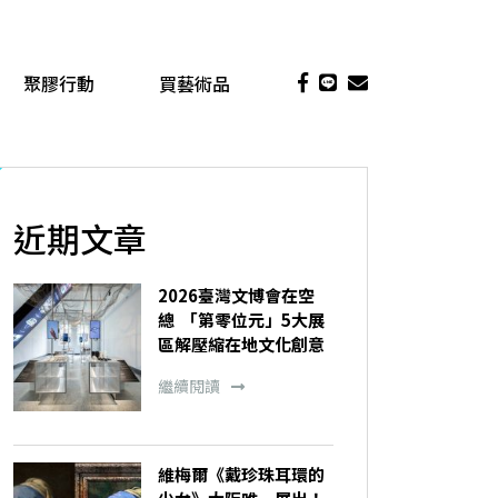
聚膠行動
買藝術品
近期文章
2026臺灣文博會在空
總 「第零位元」5大展
區解壓縮在地文化創意
繼續閱讀
維梅爾《戴珍珠耳環的