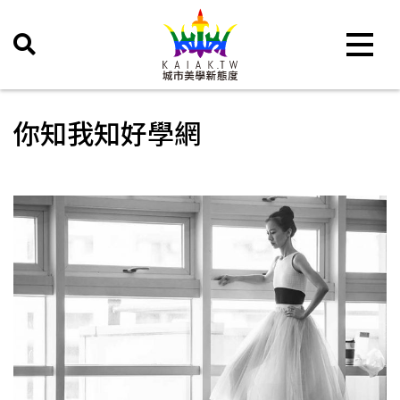
Toggle 
你知我知好學網