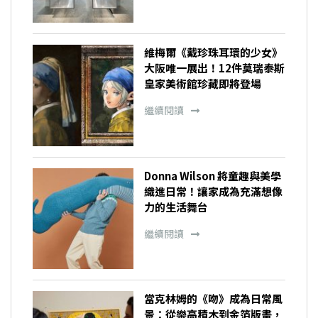
維梅爾《戴珍珠耳環的少女》
大阪唯一展出！12件莫瑞泰斯
皇家美術館珍藏即將登場
繼續閱讀
Donna Wilson 將童趣與美學
織進日常！讓家成為充滿想像
力的生活舞台
繼續閱讀
當克林姆的《吻》成為日常風
景：從樂高積木到金箔版畫，