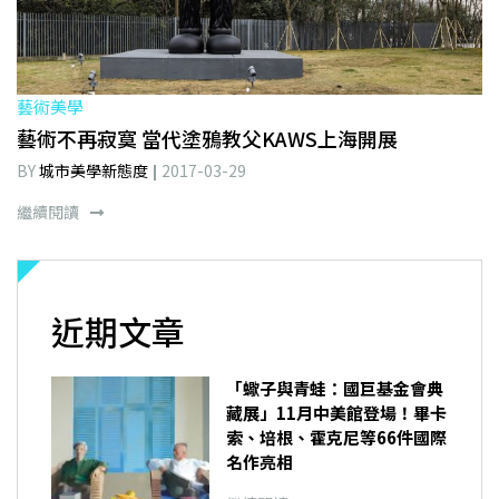
藝術美學
藝術不再寂寞 當代塗鴉教父KAWS上海開展
BY
城市美學新態度
2017-03-29
繼續閱讀
近期文章
「蠍子與青蛙：國巨基金會典
藏展」11月中美館登場！畢卡
索、培根、霍克尼等66件國際
名作亮相