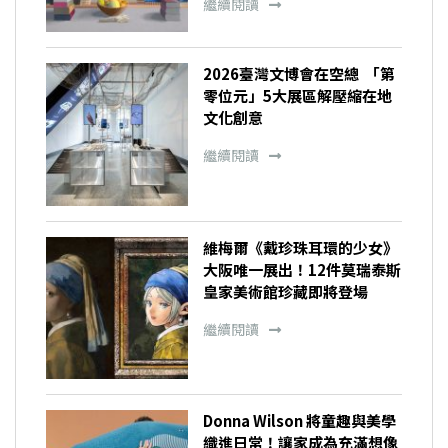
繼續閱讀
2026臺灣文博會在空總 「第
零位元」5大展區解壓縮在地
文化創意
繼續閱讀
維梅爾《戴珍珠耳環的少女》
大阪唯一展出！12件莫瑞泰斯
皇家美術館珍藏即將登場
繼續閱讀
Donna Wilson 將童趣與美學
織進日常！讓家成為充滿想像