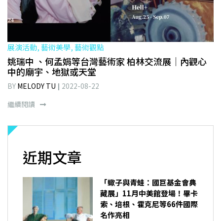
展演活動, 藝術美學, 藝術觀點
姚瑞中 、何孟娟等台灣藝術家 柏林交流展｜內觀心
中的廟宇、地獄或天堂
BY
MELODY TU
2022-08-22
繼續閱讀
近期文章
「蠍子與青蛙：國巨基金會典
藏展」11月中美館登場！畢卡
索、培根、霍克尼等66件國際
名作亮相