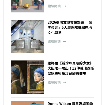
繼續閱讀
2026臺灣文博會在空總 「第
零位元」5大展區解壓縮在地
文化創意
繼續閱讀
維梅爾《戴珍珠耳環的少女》
大阪唯一展出！12件莫瑞泰斯
皇家美術館珍藏即將登場
繼續閱讀
Donna Wilson 將童趣與美學