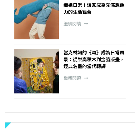
織進日常！讓家成為充滿想像
力的生活舞台
繼續閱讀
當克林姆的《吻》成為日常風
景：從樂高積木到金箔版畫，
經典名畫的當代轉譯
繼續閱讀