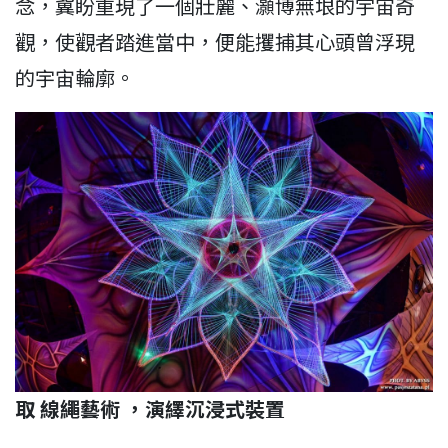
念，冀盼重現了一個壯麗、灝博無垠的宇宙奇
觀，使觀者踏進當中，便能攫捕其心頭曾浮現
的宇宙輪廓。
取 線繩藝術 ，演繹沉浸式裝置