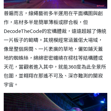
普遍而言，線繩藝術多半運用在平面構圖與創
作，底材多半是簡單薄板或膠合板，但
DecodeTheCode的宏構體裁，遠遠超越了傳統
一片板子的範疇。其規模經常涵蓋偌大場域，
像是整個房間、一片袤廣的草地，儼如鋪天蓋
地的蜘蛛絲，綿綿密密纏繞在樑柱等結構體或
天花，當觀者進入其中，就能360度為此全景所
包圍，並翱翔在那遙不可及、深亦難測的闃寂
宇宙。