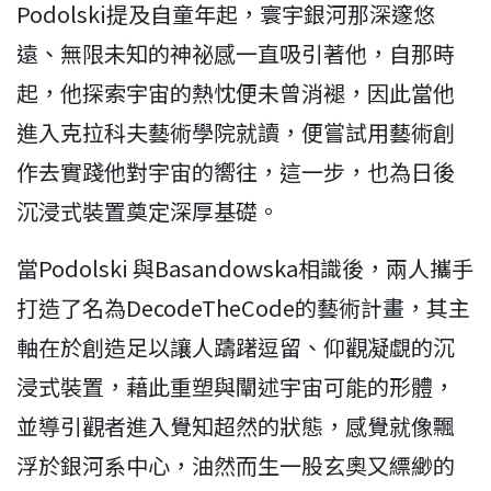
Podolski提及自童年起，寰宇銀河那深邃悠
遠、無限未知的神祕感一直吸引著他，自那時
起，他探索宇宙的熱忱便未曾消褪，因此當他
進入克拉科夫藝術學院就讀，便嘗試用藝術創
作去實踐他對宇宙的嚮往，這一步，也為日後
沉浸式裝置奠定深厚基礎。
當Podolski 與Basandowska相識後，兩人攜手
打造了名為DecodeTheCode的藝術計畫，其主
軸在於創造足以讓人躊躇逗留、仰觀凝覷的沉
浸式裝置，藉此重塑與闡述宇宙可能的形體，
並導引觀者進入覺知超然的狀態，感覺就像飄
浮於銀河系中心，油然而生一股玄奧又縹緲的