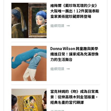
維梅爾《戴珍珠耳環的少女》
大阪唯一展出！12件莫瑞泰斯
皇家美術館珍藏即將登場
繼續閱讀
Donna Wilson 將童趣與美學
織進日常！讓家成為充滿想像
力的生活舞台
繼續閱讀
當克林姆的《吻》成為日常風
景：從樂高積木到金箔版畫，
經典名畫的當代轉譯