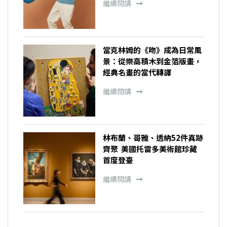
繼續閱讀
當克林姆的《吻》成為日常風
景：從樂高積木到金箔版畫，
經典名畫的當代轉譯
繼續閱讀
林布蘭、哥雅、透納52件真跡
齊聚 美國托雷多美術館珍藏
首度登臺
繼續閱讀