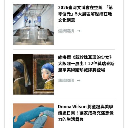
2026臺灣文博會在空總 「第
零位元」5大展區解壓縮在地
文化創意
繼續閱讀
維梅爾《戴珍珠耳環的少女》
大阪唯一展出！12件莫瑞泰斯
皇家美術館珍藏即將登場
繼續閱讀
Donna Wilson 將童趣與美學
織進日常！讓家成為充滿想像
力的生活舞台