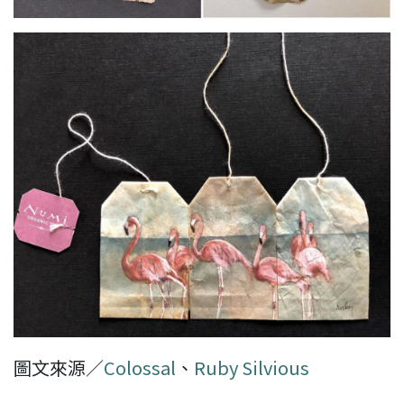
圖文來源／
Colossal
、
Ruby Silvious