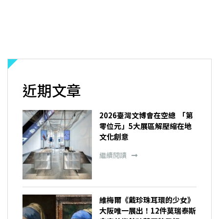
近期文章
2026臺灣文博會在空總 「第
零位元」5大展區解壓縮在地
文化創意
繼續閱讀
維梅爾《戴珍珠耳環的少女》
大阪唯一展出！12件莫瑞泰斯