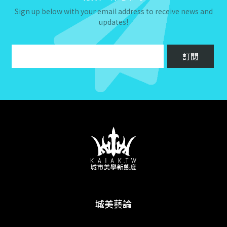
Sign up below with your email address to receive news and
updates!
城美藝論