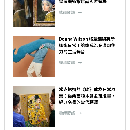
皇家美術館珍藏即將登場
繼續閱讀
Donna Wilson 將童趣與美學
織進日常！讓家成為充滿想像
力的生活舞台
繼續閱讀
當克林姆的《吻》成為日常風
景：從樂高積木到金箔版畫，
經典名畫的當代轉譯
繼續閱讀