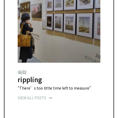
編輯
rippling
"There’s too little time left to measure"
VIEW ALL POSTS