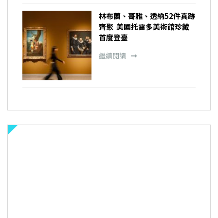
林布蘭、哥雅、透納52件真跡
齊聚 美國托雷多美術館珍藏
首度登臺
繼續閱讀