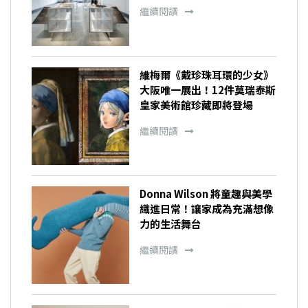
繼續閱讀
維梅爾《戴珍珠耳環的少女》
大阪唯一展出！12件莫瑞泰斯
皇家美術館珍藏即將登場
繼續閱讀
Donna Wilson 將童趣與美學
織進日常！讓家成為充滿想像
力的生活舞台
繼續閱讀