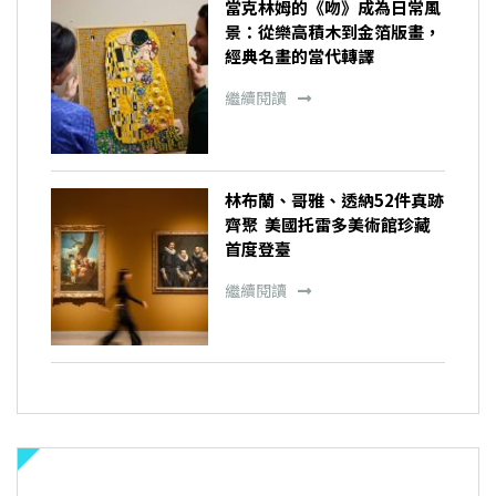
當克林姆的《吻》成為日常風
景：從樂高積木到金箔版畫，
經典名畫的當代轉譯
繼續閱讀
林布蘭、哥雅、透納52件真跡
齊聚 美國托雷多美術館珍藏
首度登臺
繼續閱讀