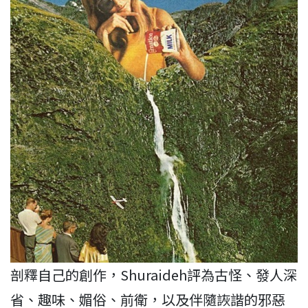
剖釋自己的創作，Shuraideh評為古怪、發人深
省、趣味、媚俗、前衛，以及伴隨詼諧的邪惡