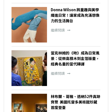
Donna Wilson 將童趣與美學
織進日常！讓家成為充滿想像
力的生活舞台
繼續閱讀
當克林姆的《吻》成為日常風
景：從樂高積木到金箔版畫，
經典名畫的當代轉譯
繼續閱讀
林布蘭、哥雅、透納52件真跡
齊聚 美國托雷多美術館珍藏
首度登臺