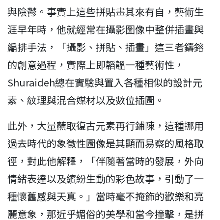
與陰鬱。事實上這些拼貼畫其來有自，藝術生
涯早年時，他就經常在攝影圖像中整併插畫與
編排手法，「攝影、拼貼、插畫」這三者鑄鎔
的創意過程，實際上即韜韞一種藝術性，
Shuraideh總在實驗與置入各種相似的設計元
素、紋理與混合媒材以及數位插圖。
此外，大量蘸取復古元素再行鋪陳，這種挪用
過去時代的象徵性圖像是其顯而易察的風格取
徑，對此他解釋，「伴隨著當時的發展，外向
情緒表達以及繽紛生動的彩色故事，引動了一
種懷舊感與天真。」當時毫不掩飾的歡樂和亮
麗意象，那近乎媚俗的美學和當今撞擊，是拼