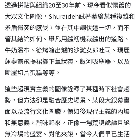
透過拼貼與組織20至30年前、現今看似懷舊的
大眾文化圖像，Shuraideh試著摹繪某種複雜和
矛盾衝突的感受，並在其中調伏這一切，而不
管其結論如何。舉凡用縫紉機裁縫出的道路、
牛奶瀑布、從烤箱出爐的沙灘女郎吐司、瑪麗
蓮夢露飛揚裙擺下蕈狀雲、銀河吸塵器、以及
斷崖切片蛋糕等等。
這些超現實主義的圖像詮釋了某種時下社會趨
勢，但方法卻是融合歷史場景、某段大銀幕畫
面以及流行文化圖騰，儼如後現代主義的內爆
和無意義，翫味起來，正像一場荒誕詭譎且絕
無冷場的盛宴。對他來說，當今人們早已生活