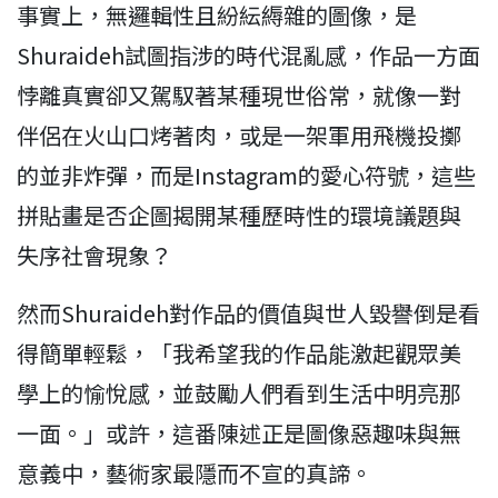
事實上，無邏輯性且紛紜縟雜的圖像，是
Shuraideh試圖指涉的時代混亂感，作品一方面
悖離真實卻又駕馭著某種現世俗常，就像一對
伴侶在火山口烤著肉，或是一架軍用飛機投擲
的並非炸彈，而是Instagram的愛心符號，這些
拼貼畫是否企圖揭開某種歷時性的環境議題與
失序社會現象？
然而Shuraideh對作品的價值與世人毀譽倒是看
得簡單輕鬆，「我希望我的作品能激起觀眾美
學上的愉悅感，並鼓勵人們看到生活中明亮那
一面。」或許，這番陳述正是圖像惡趣味與無
意義中，藝術家最隱而不宣的真諦。