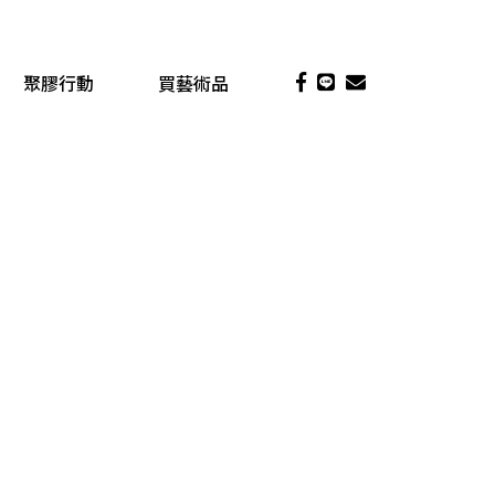
聚膠行動
買藝術品