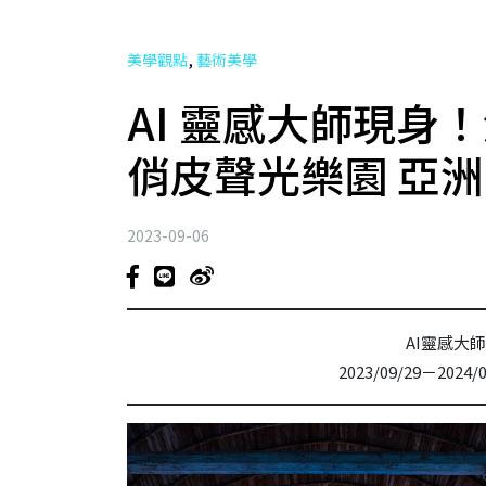
,
美學觀點
藝術美學
AI 靈感大師現身！
俏皮聲光樂園 亞
2023-09-06
AI靈感大
2023/09/29－202