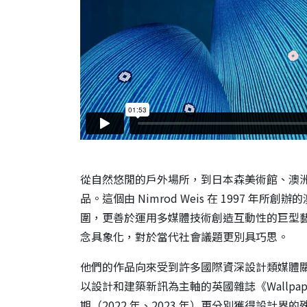
從自然悠閒的戶外場所，到日本森美術館、澳洲墨
品。這個由 Nimrod Weis 在 1997 
圍，更善於運用多媒體技術創造互動性的巨型
念具象化，對於當代社會議題更別具巧思。
他們的作品向來受到許多國際資深設計類媒體關注
以設計和建築新訊為主軸的英國雜誌《Wallpa
期（2022 年、2023 年）更分別獲得設計