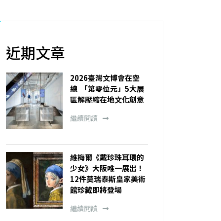
近期文章
2026臺灣文博會在空
總 「第零位元」5大展
區解壓縮在地文化創意
繼續閱讀
維梅爾《戴珍珠耳環的
少女》大阪唯一展出！
12件莫瑞泰斯皇家美術
館珍藏即將登場
繼續閱讀