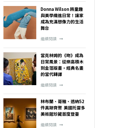
Donna Wilson 將童趣
與美學織進日常！讓家
成為充滿想像力的生活
舞台
繼續閱讀
當克林姆的《吻》成為
日常風景：從樂高積木
到金箔版畫，經典名畫
的當代轉譯
繼續閱讀
林布蘭、哥雅、透納52
件真跡齊聚 美國托雷多
美術館珍藏首度登臺
繼續閱讀