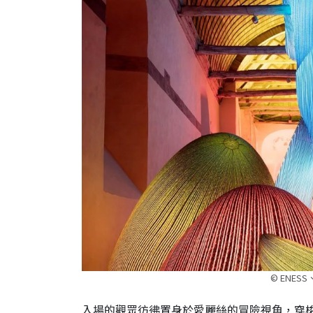
© ENESS、
入場的觀眾彷彿置身於愛麗絲的冒險視角，穿