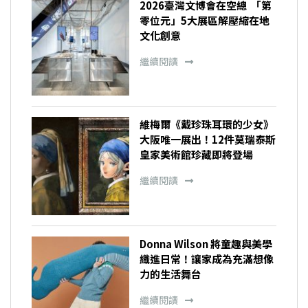
2026臺灣文博會在空總 「第
零位元」5大展區解壓縮在地
文化創意
繼續閱讀
維梅爾《戴珍珠耳環的少女》
大阪唯一展出！12件莫瑞泰斯
皇家美術館珍藏即將登場
繼續閱讀
Donna Wilson 將童趣與美學
織進日常！讓家成為充滿想像
力的生活舞台
繼續閱讀