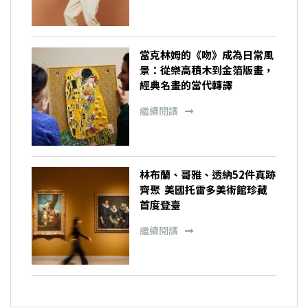
當克林姆的《吻》成為日常風
景：從樂高積木到金箔版畫，
經典名畫的當代轉譯
繼續閱讀
林布蘭、哥雅、透納52件真跡
齊聚 美國托雷多美術館珍藏
首度登臺
繼續閱讀