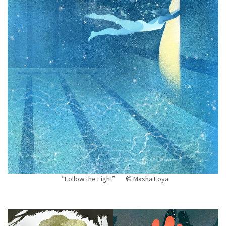
“Follow the Light”
©
Masha Foya