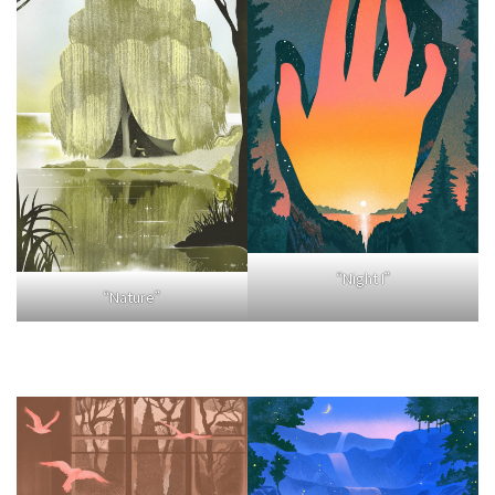
“Night I”
“Nature”