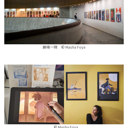
展場一隅
©
Masha Foya
©
Masha Foya