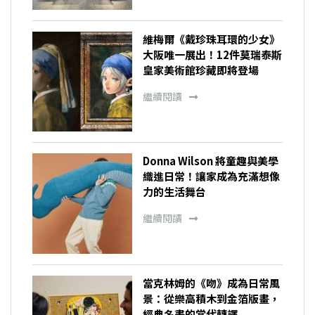
維梅爾《戴珍珠耳環的少女》
大阪唯一展出！12件莫瑞泰斯
皇家美術館珍藏即將登場
繼續閱讀
Donna Wilson 將童趣與美學
織進日常！讓家成為充滿想像
力的生活舞台
繼續閱讀
當克林姆的《吻》成為日常風
景：從樂高積木到金箔版畫，
經典名畫的當代轉譯