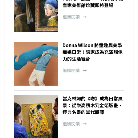
皇家美術館珍藏即將登場
繼續閱讀
Donna Wilson 將童趣與美學
織進日常！讓家成為充滿想像
力的生活舞台
繼續閱讀
當克林姆的《吻》成為日常風
景：從樂高積木到金箔版畫，
經典名畫的當代轉譯
繼續閱讀