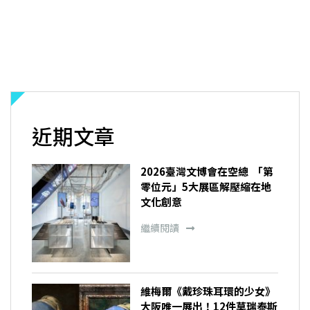
近期文章
2026臺灣文博會在空總 「第
零位元」5大展區解壓縮在地
文化創意
繼續閱讀
維梅爾《戴珍珠耳環的少女》
大阪唯一展出！12件莫瑞泰斯