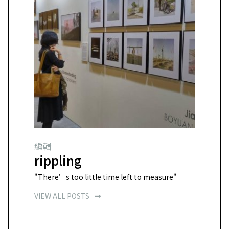
編輯
rippling
"There’s too little time left to measure"
VIEW ALL POSTS