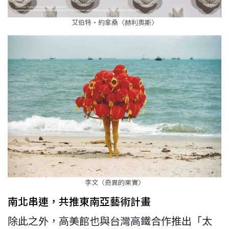
艾伯特‧約拿桑〈赫利奧斯〉
李文〈奇異的果實〉
南北串連，共推東南亞藝術計畫
除此之外，高美館也與台灣高鐵合作推出「太