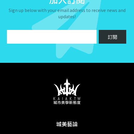
Sign up below with your email address to receive news and
updates!
城美藝論