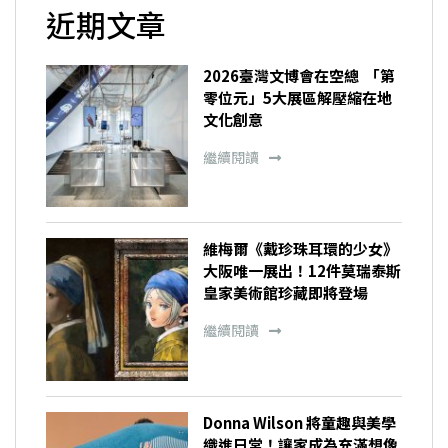
近期文章
2026臺灣文博會在空總 「第
零位元」5大展區解壓縮在地
文化創意
繼續閱讀
維梅爾《戴珍珠耳環的少女》
大阪唯一展出！12件莫瑞泰斯
皇家美術館珍藏即將登場
繼續閱讀
Donna Wilson 將童趣與美學
織進日常！讓家成為充滿想像