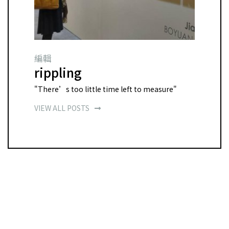
編輯
rippling
"There’s too little time left to measure"
VIEW ALL POSTS