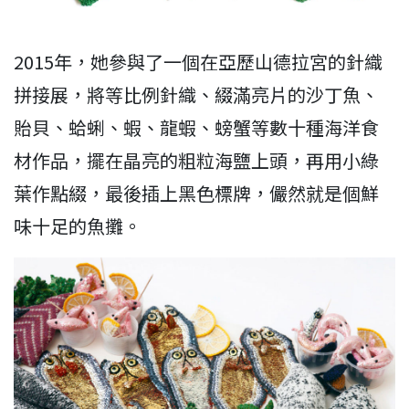
2015年，她參與了一個在亞歷山德拉宮的針織
拼接展，將等比例針織、綴滿亮片的沙丁魚、
貽貝、蛤蜊、蝦、龍蝦、螃蟹等數十種海洋食
材作品，擺在晶亮的粗粒海鹽上頭，再用小綠
葉作點綴，最後插上黑色標牌，儼然就是個鮮
味十足的魚攤。