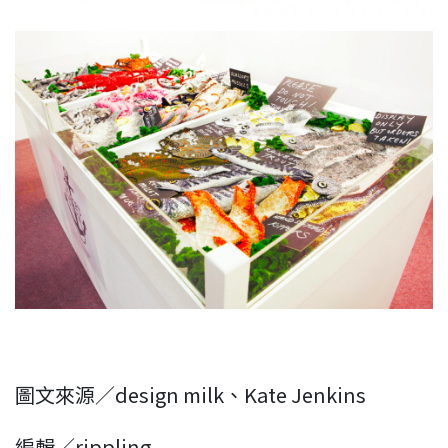
圖文來源／design milk、Kate Jenkins
編輯／rippling