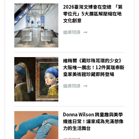
2026臺灣文博會在空總 「第
零位元」5大展區解壓縮在地
文化創意
繼續閱讀
維梅爾《戴珍珠耳環的少女》
大阪唯一展出！12件莫瑞泰斯
皇家美術館珍藏即將登場
繼續閱讀
Donna Wilson 將童趣與美學
織進日常！讓家成為充滿想像
力的生活舞台