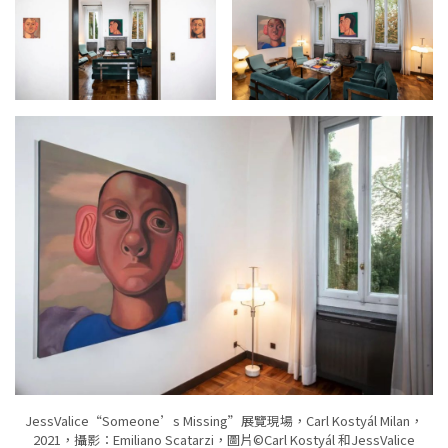
JessValice“Someone’s Missing”展覽現場，Carl Kostyál Milan，
2021，攝影：Emiliano Scatarzi，圖片©Carl Kostyál 和JessValice