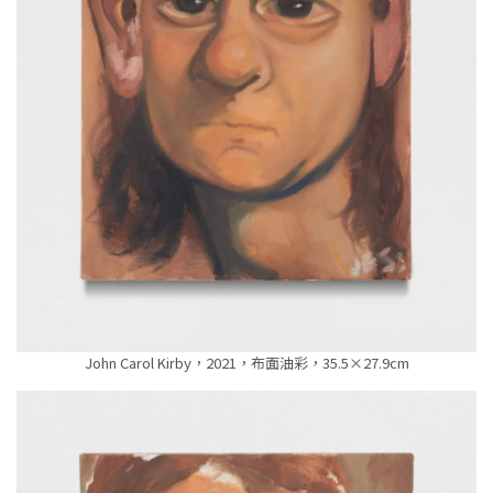
John Carol Kirby，2021，布面油彩，35.5×27.9cm