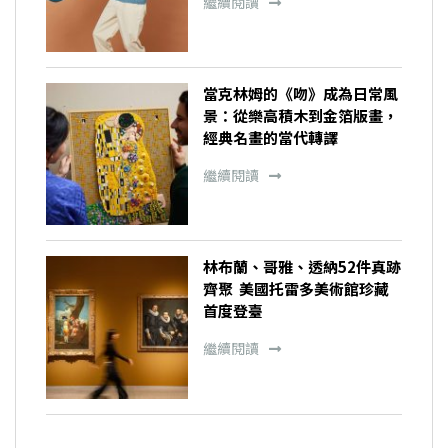
繼續閱讀
當克林姆的《吻》成為日常風
景：從樂高積木到金箔版畫，
經典名畫的當代轉譯
繼續閱讀
林布蘭、哥雅、透納52件真跡
齊聚 美國托雷多美術館珍藏
首度登臺
繼續閱讀