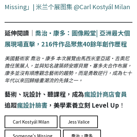
Missing」| 米兰个展图集 @Carl Kostyál Milan
延伸閱讀｜
喬治·康多：圖像殿堂| 亞洲最大個
展現場直擊，216件作品聚焦40餘年創作歷程
美國藝術家 喬治·康多 本次展覽由馬西米里亞諾·吉奧尼
擔任策展人，並與知名建築師安娜貝爾·塞多夫合作布展，
康多並沒有順應觀念藝術的趨勢，而是勇敢逆行，成為七十
年代以來回歸繪畫潮流的先鋒之一。
藝術、玩設計、聽課程，成為
瘋設計商店會員
追蹤
瘋設計臉書
，美學素養立刻 Level Up
！
Carl Kostyál Milan
Jess Valice
Someone's Missing
喬治·康多