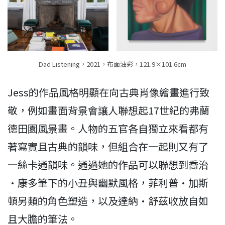
Dad Listening，2021，布面油彩，121.9×101.6cm
Jess的作品風格明顯在向古典肖像繪畫進行致
敬，例如畫面背景會讓人聯想起17世紀的弗蘭
德田園風景畫。人物的五官各自獨立來看都有
著寫實且古典的韻味，但組合在一起則又有了
一絲卡通韻味。通過她的作品可以聯想到喬治
·康多筆下的小丑與幽默風格，菲利普·加斯
頓另類的角色塑造，以及達納·舒茲收放自如
且大膽的筆法。