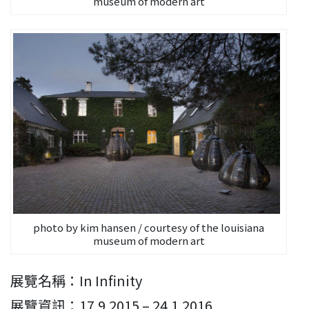
museum of modern art
photo by kim hansen / courtesy of the louisiana
museum of modern art
展覽名稱：In Infinity
展覽資訊：17.9.2015 – 24.1.2016