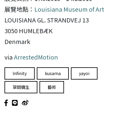
展覽地點：
Louisiana Museum of Art
LOUISIANA GL. STRANDVEJ 13
3050 HUMLEBÆK
Denmark
via
ArrestedMotion
Infinity
kusama
yayoi
草間彌生
藝術