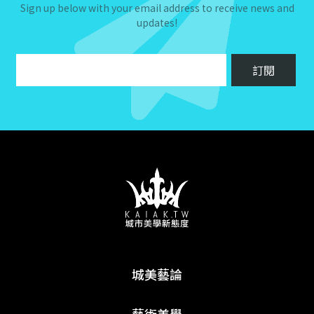
Sign up below with your email address to receive news and
updates!
城美藝論
藝術美學