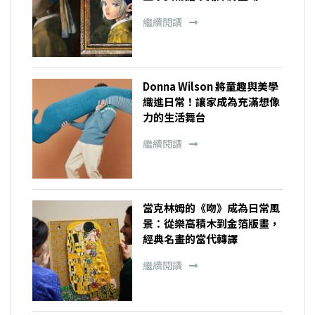
繼續閱讀
Donna Wilson 將童趣與美學
織進日常！讓家成為充滿想像
力的生活舞台
繼續閱讀
當克林姆的《吻》成為日常風
景：從樂高積木到金箔版畫，
經典名畫的當代轉譯
繼續閱讀