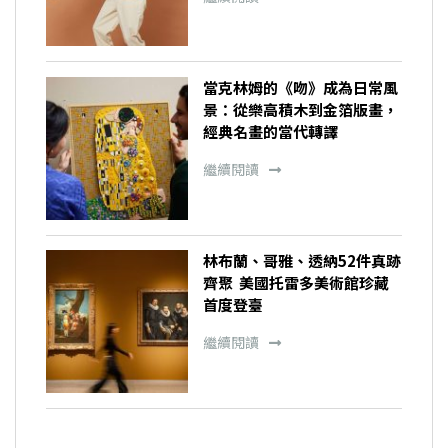
當克林姆的《吻》成為日常風
景：從樂高積木到金箔版畫，
經典名畫的當代轉譯
繼續閱讀
林布蘭、哥雅、透納52件真跡
齊聚 美國托雷多美術館珍藏
首度登臺
繼續閱讀