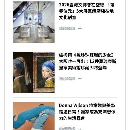
2026臺灣文博會在空總 「第
零位元」5大展區解壓縮在地
文化創意
繼續閱讀
維梅爾《戴珍珠耳環的少女》
大阪唯一展出！12件莫瑞泰斯
皇家美術館珍藏即將登場
繼續閱讀
Donna Wilson 將童趣與美學
織進日常！讓家成為充滿想像
力的生活舞台
繼續閱讀