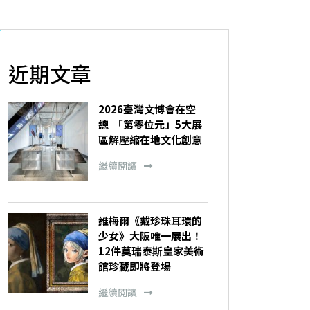
近期文章
2026臺灣文博會在空
總 「第零位元」5大展
區解壓縮在地文化創意
繼續閱讀
維梅爾《戴珍珠耳環的
少女》大阪唯一展出！
12件莫瑞泰斯皇家美術
館珍藏即將登場
繼續閱讀