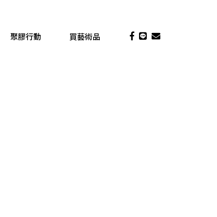
聚膠行動
買藝術品