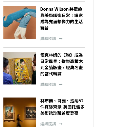
Donna Wilson 將童趣
與美學織進日常！讓家
成為充滿想像力的生活
舞台
繼續閱讀
當克林姆的《吻》成為
日常風景：從樂高積木
到金箔版畫，經典名畫
的當代轉譯
繼續閱讀
林布蘭、哥雅、透納52
件真跡齊聚 美國托雷多
美術館珍藏首度登臺
繼續閱讀