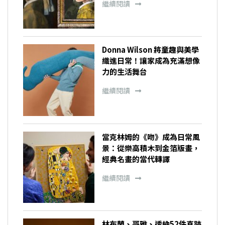
繼續閱讀
Donna Wilson 將童趣與美學
織進日常！讓家成為充滿想像
力的生活舞台
繼續閱讀
當克林姆的《吻》成為日常風
景：從樂高積木到金箔版畫，
經典名畫的當代轉譯
繼續閱讀
林布蘭、哥雅、透納52件真跡