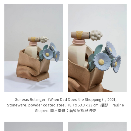
Genesis Belanger《When Dad Does the Shopping》, 2021,
Stoneware, powder coated steel. 78.7 x 53.3 x 33 cm. 攝影：Pauline
Shapiro. 圖片提供：藝術家與貝浩登