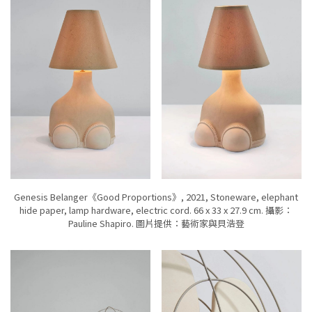
Genesis Belanger《Good Proportions》, 2021, Stoneware, elephant
hide paper, lamp hardware, electric cord. 66 x 33 x 27.9 cm. 攝影：
Pauline Shapiro. 圖片提供：藝術家與貝浩登