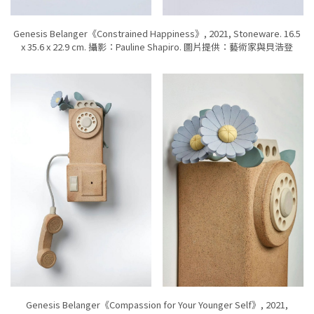
Genesis Belanger《Constrained Happiness》, 2021, Stoneware. 16.5
x 35.6 x 22.9 cm. 攝影：Pauline Shapiro. 圖片提供：藝術家與貝浩登
Genesis Belanger《Compassion for Your Younger Self》, 2021,