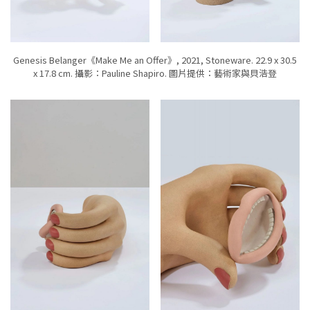
Genesis Belanger《Make Me an Offer》, 2021, Stoneware. 22.9 x 30.5
x 17.8 cm. 攝影：Pauline Shapiro. 圖片提供：藝術家與貝浩登