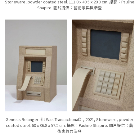
Stoneware, powder coated steel. 111.8 x 49.5 x 20.3 cm. 攝影：Pauline
Shapiro. 圖片提供：藝術家與貝浩登
Genesis Belanger《It Was Transactional》, 2021, Stoneware, powder
coated steel. 60 x 36.8 x 57.2 cm. 攝影：Pauline Shapiro. 圖片提供：藝
術家與貝浩登