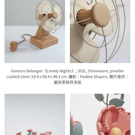
Genesis Belanger《Lonely Nights》, 2021, Stoneware, powder
coated steel. 58.4 x 58.4 x 48.3 cm. 攝影：Pauline Shapiro. 圖片提供：
藝術家與貝浩登