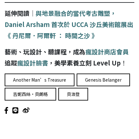
延伸閱讀｜
與地景融合的當代考古雕塑，
Daniel Arsham 首次於 UCCA 沙丘美術館展出
《 丹尼爾．阿爾軒 ： 時間之沙 》
藝術、玩設計、聽課程，成為
瘋設計商店會員
追蹤
瘋設計臉書
，美學素養立刻 Level Up
！
Another Man’s Treasure
Genesis Belanger
吉妮西絲·貝朗格
貝浩登