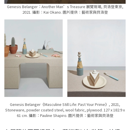
Genesis Belanger：Another Man’s Treasure 展覽現場, 貝浩登東京,
2021. 攝影：Kai Okano. 圖片提供：藝術家與貝浩登
Genesis Belanger《Masculine Still Life: Past Your Prime》, 2021,
Stoneware, powder coated steel, wool fabric, plywood. 127 x 182.9 x
61 cm. 攝影：Pauline Shapiro. 圖片提供：藝術家與貝浩登