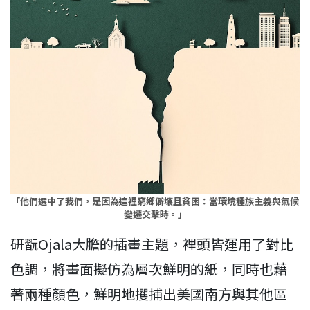
「他們選中了我們，是因為這裡窮鄉僻壤且貧困：當環境種族主義與氣候
變遷交擊時。」
研翫Ojala大膽的插畫主題，裡頭皆運用了對比
色調，將畫面擬仿為層次鮮明的紙，同時也藉
著兩種顏色，鮮明地攫捕出美國南方與其他區