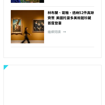
林布蘭、哥雅、透納52件真跡
齊聚 美國托雷多美術館珍藏
首度登臺
繼續閱讀