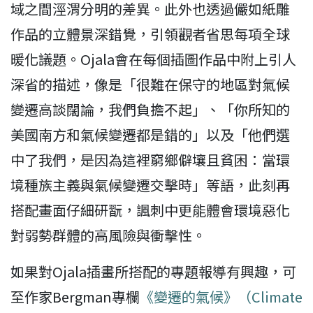
域之間涇渭分明的差異。此外也透過儼如紙雕
作品的立體景深錯覺，引領觀者省思每項全球
暖化議題。Ojala會在每個插圖作品中附上引人
深省的描述，像是「很難在保守的地區對氣候
變遷高談闊論，我們負擔不起」、「你所知的
美國南方和氣候變遷都是錯的」以及「他們選
中了我們，是因為這裡窮鄉僻壤且貧困：當環
境種族主義與氣候變遷交擊時」等語，此刻再
搭配畫面仔細研翫，諷刺中更能體會環境惡化
對弱勢群體的高風險與衝擊性。
如果對Ojala插畫所搭配的專題報導有興趣，可
至作家Bergman專欄
《變遷的氣候》（Climate