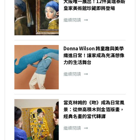
大阪唯一展出！12件莫瑞泰斯
皇家美術館珍藏即將登場
繼續閱讀
Donna Wilson 將童趣與美學
織進日常！讓家成為充滿想像
力的生活舞台
繼續閱讀
當克林姆的《吻》成為日常風
景：從樂高積木到金箔版畫，
經典名畫的當代轉譯
繼續閱讀