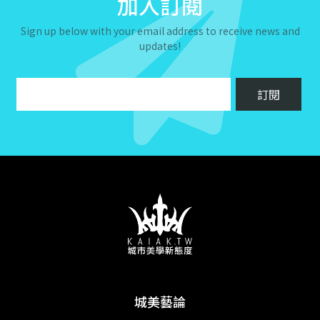
加入訂閱
Sign up below with your email address to receive news and
updates!
城美藝論