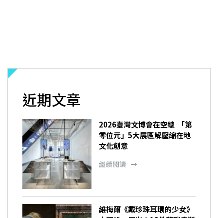
近期文章
2026臺灣文博會在空總 「第
零位元」5大展區解壓縮在地
文化創意
繼續閱讀
維梅爾《戴珍珠耳環的少女》