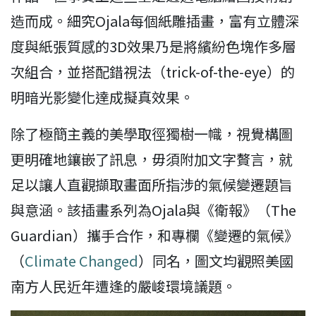
造而成。細究Ojala每個紙雕插畫，富有立體深
度與紙張質感的3D效果乃是將繽紛色塊作多層
次組合，並搭配錯視法（trick-of-the-eye）的
明暗光影變化達成擬真效果。
除了極簡主義的美學取徑獨樹一幟，視覺構圖
更明確地鑲嵌了訊息，毋須附加文字贅言，就
足以讓人直觀擷取畫面所指涉的氣候變遷題旨
與意涵。該插畫系列為Ojala與《衛報》（The
Guardian）攜手合作，和專欄《變遷的氣候》
（
Climate Changed
）同名，圖文均觀照美國
南方人民近年遭逢的嚴峻環境議題。