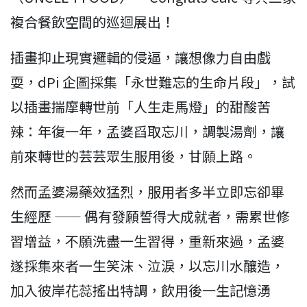
複合餐飲空間的巡迴展出！
插畫抑止現實邏輯的侵逼，讓想像力自由戲
耍，dPi 企圖採集「永世難忘的生命片段」，試
以插畫揣摩轉世前「人生走馬燈」的甜酸苦
辣：年復一年，孟婆舀取忘川，調製湯劑，讓
前來轉世的芸芸眾生服用後，甘願上路。
然而孟婆湯藥效猛烈，服用者多半立即忘卻畢
生經歷 —— 偶有發願誓得大成就者，需累世修
習增益，不願洗盡一生習得，重新來過，孟婆
遂採集來者一生笑沫、泣淚，以忘川水釀造，
加入彼岸花蕊搖出特調，飲用後一生記憶湧