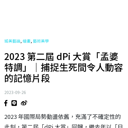
,
,
城美藝論
繪畫
藝術美學
2023 第二屆 dPi 大賞「孟婆
特調」｜捕捉生死間令人動容
的記憶片段
2023-09-26
2023 年國際局勢動盪依舊，充滿了不確定性的
此刻，第二屆「dPi 大賞」回歸，繼去年以「日