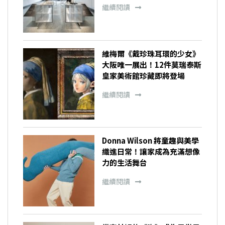
繼續閱讀
維梅爾《戴珍珠耳環的少女》
大阪唯一展出！12件莫瑞泰斯
皇家美術館珍藏即將登場
繼續閱讀
Donna Wilson 將童趣與美學
織進日常！讓家成為充滿想像
力的生活舞台
繼續閱讀