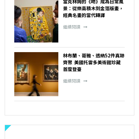
當克林姆的《吻》成為日常風
景：從樂高積木到金箔版畫，
經典名畫的當代轉譯
繼續閱讀
林布蘭、哥雅、透納52件真跡
齊聚 美國托雷多美術館珍藏
首度登臺
繼續閱讀