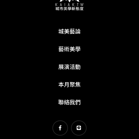
城美藝論
藝術美學
展演活動
本月聚焦
聯絡我們