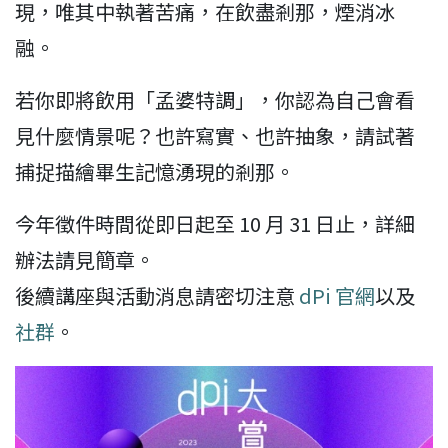
現，唯其中執著苦痛，在飲盡剎那，煙消冰
融。
若你即將飲用「孟婆特調」，你認為自己會看
見什麼情景呢？也許寫實、也許抽象，請試著
捕捉描繪畢生記憶湧現的剎那。
今年徵件時間從即日起至 10 月 31 日止，詳細
辦法請見簡章。
後續講座與活動消息請密切注意
dPi 官網
以及
社群
。