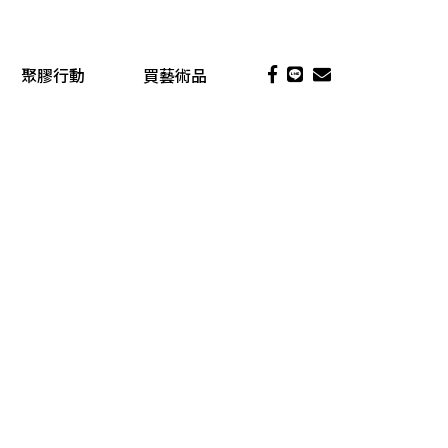
聚膠行動
買藝術品