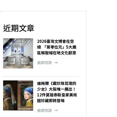
近期文章
2026臺灣文博會在空
總 「第零位元」5大展
區解壓縮在地文化創意
繼續閱讀
維梅爾《戴珍珠耳環的
少女》大阪唯一展出！
12件莫瑞泰斯皇家美術
館珍藏即將登場
繼續閱讀