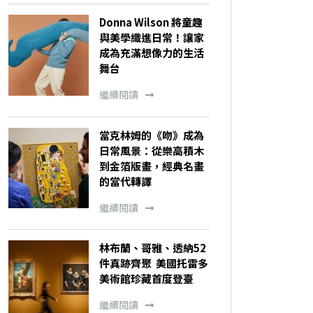
Donna Wilson 將童趣
與美學織進日常！讓家
成為充滿想像力的生活
舞台
繼續閱讀
當克林姆的《吻》成為
日常風景：從樂高積木
到金箔版畫，經典名畫
的當代轉譯
繼續閱讀
林布蘭、哥雅、透納52
件真跡齊聚 美國托雷多
美術館珍藏首度登臺
繼續閱讀