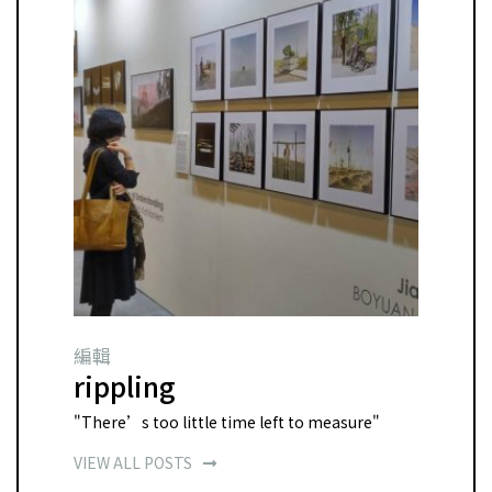
編輯
rippling
"There’s too little time left to measure"
VIEW ALL POSTS