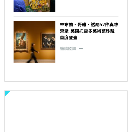
林布蘭、哥雅、透納52件真跡
齊聚 美國托雷多美術館珍藏
首度登臺
繼續閱讀