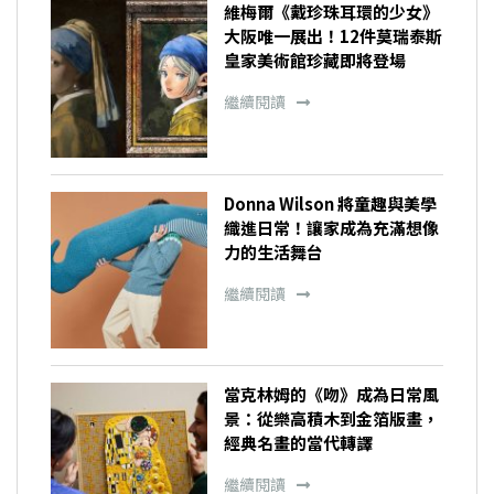
維梅爾《戴珍珠耳環的少女》
大阪唯一展出！12件莫瑞泰斯
皇家美術館珍藏即將登場
繼續閱讀
Donna Wilson 將童趣與美學
織進日常！讓家成為充滿想像
力的生活舞台
繼續閱讀
當克林姆的《吻》成為日常風
景：從樂高積木到金箔版畫，
經典名畫的當代轉譯
繼續閱讀