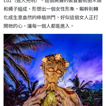
Luz（進入光明）。這個高聳的裝置藝術由木頭
和繩子組成，形塑出一個女性形象，軀幹則轉
化成生意盎然的綠植拱門，好似這個女人正打
開她的心，讓每一個人都能進入。