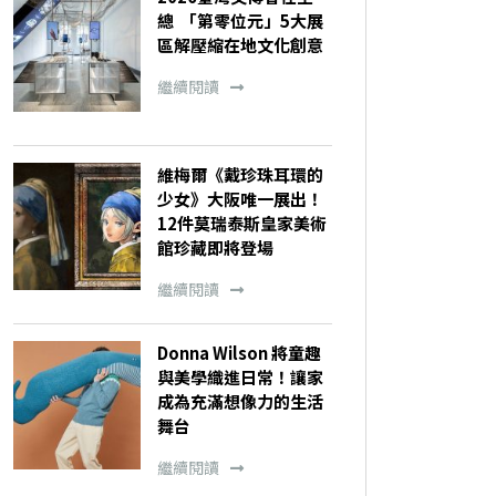
總 「第零位元」5大展
區解壓縮在地文化創意
繼續閱讀
維梅爾《戴珍珠耳環的
少女》大阪唯一展出！
12件莫瑞泰斯皇家美術
館珍藏即將登場
繼續閱讀
Donna Wilson 將童趣
與美學織進日常！讓家
成為充滿想像力的生活
舞台
繼續閱讀