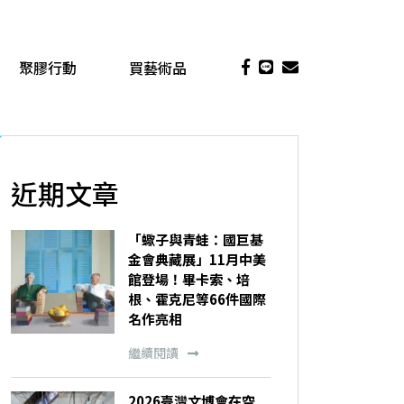
聚膠行動
買藝術品
近期文章
「蠍子與青蛙：國巨基
金會典藏展」11月中美
館登場！畢卡索、培
根、霍克尼等66件國際
名作亮相
繼續閱讀
2026臺灣文博會在空