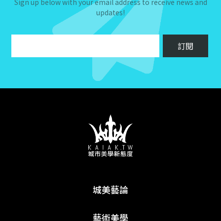
Sign up below with your email address to receive news and
updates!
城美藝論
藝術美學