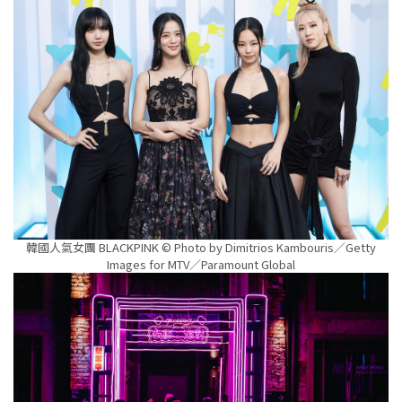
韓國人氣女團 BLACKPINK © Photo by Dimitrios Kambouris／Getty
Images for MTV／Paramount Global