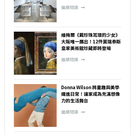
繼續閱讀
維梅爾《戴珍珠耳環的少女》
大阪唯一展出！12件莫瑞泰斯
皇家美術館珍藏即將登場
繼續閱讀
Donna Wilson 將童趣與美學
織進日常！讓家成為充滿想像
力的生活舞台
繼續閱讀