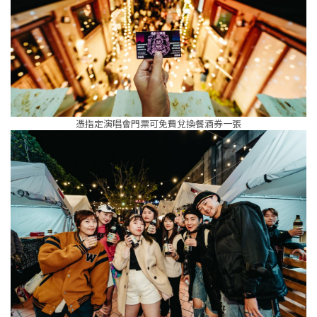
憑指定演唱會門票可免費兌換餐酒券一張