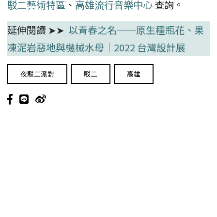
駁二藝術特區
、
高雄流行音樂中心
查詢。
延伸閱讀 ➤➤
以青春之名──原生種瓶花、果
凍泥岩惡地與機械水母｜2022 台灣設計展
夜駁二派對
駁二
高雄