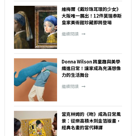
維梅爾《戴珍珠耳環的少女》
大阪唯一展出！12件莫瑞泰斯
皇家美術館珍藏即將登場
繼續閱讀
Donna Wilson 將童趣與美學
織進日常！讓家成為充滿想像
力的生活舞台
繼續閱讀
當克林姆的《吻》成為日常風
景：從樂高積木到金箔版畫，
經典名畫的當代轉譯