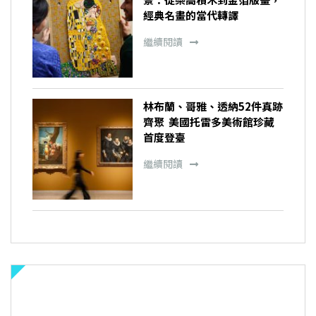
經典名畫的當代轉譯
繼續閱讀
林布蘭、哥雅、透納52件真跡
齊聚 美國托雷多美術館珍藏
首度登臺
繼續閱讀