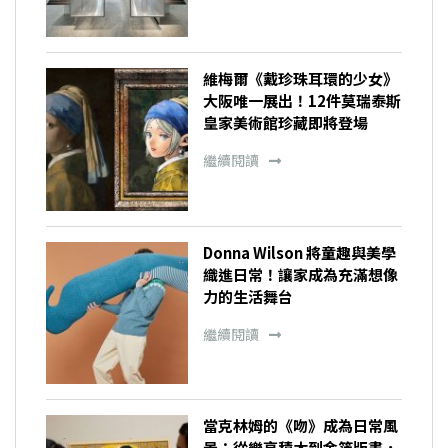
維梅爾《戴珍珠耳環的少女》
大阪唯一展出！12件莫瑞泰斯
皇家美術館珍藏即將登場
繼續閱讀
Donna Wilson 將童趣與美學
織進日常！讓家成為充滿想像
力的生活舞台
繼續閱讀
當克林姆的《吻》成為日常風
景：從樂高積木到金箔版畫，