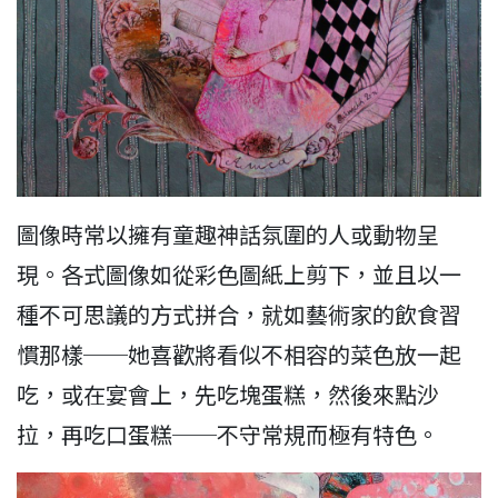
圖像時常以擁有童趣神話氛圍的人或動物呈
現。各式圖像如從彩色圖紙上剪下，並且以一
種不可思議的方式拼合，就如藝術家的飲食習
慣那樣──她喜歡將看似不相容的菜色放一起
吃，或在宴會上，先吃塊蛋糕，然後來點沙
拉，再吃口蛋糕──不守常規而極有特色。