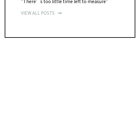
"There’s too little time left to measure"
VIEW ALL POSTS