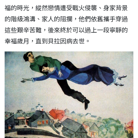
福的時光，縱然戀情遭受戰火侵襲、身家背景
的階級鴻溝、家人的阻攔，他們依舊攜手穿過
這些艱辛苦難，後來終於可以過上一段寧靜的
幸福歲月，直到貝拉因病去世。