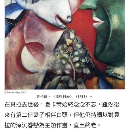
夏卡爾，〈我與村莊〉（1911）。
在貝拉去世後，夏卡爾始終念念不忘，雖然後
來有第二任妻子相伴白頭，但他仍持續以對貝
拉的深沉眷戀為主題作畫，直至終老。