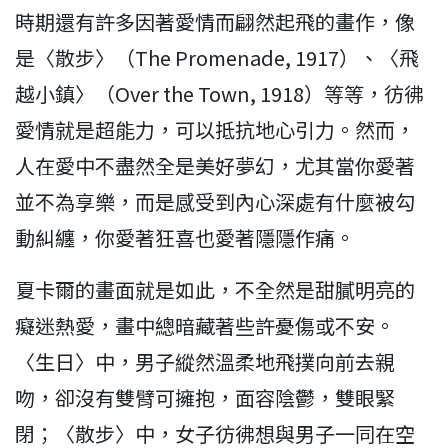
時期還有許多因著愛情而翩然起飛的畫作，像
是〈散步〉（The Promenade, 1917）、〈飛
越小鎮〉（Over the Town, 1918）等等，彷彿
愛情就是超能力，可以抵抗地心引力。然而，
人在愛中不盡然全是美好夢幻，尤其當你愛著
並不為享樂，而是感受到內心深處有什麼被勾
動糾纏，你愛著狂喜也愛著隱隱作痛。
夏卡爾的畫面就是如此，不全然是甜膩明亮的
癡迷熱愛，畫中總暗藏著些許憂傷或不安。
〈生日〉中，男子縱然溫柔地飛撲向前去親
吻，卻沒有雙臂可擁抱，面容陰鬱，雙眼緊
閉；〈散步〉中，女子彷彿想與男子一同在空