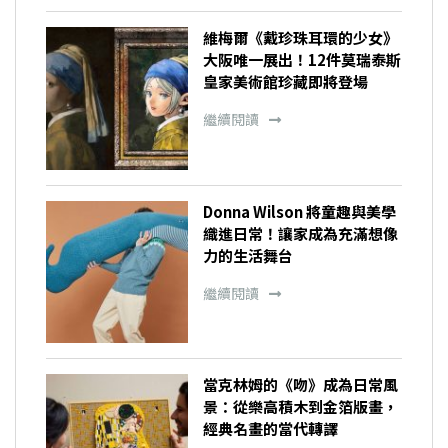
維梅爾《戴珍珠耳環的少女》
大阪唯一展出！12件莫瑞泰斯
皇家美術館珍藏即將登場
繼續閱讀
Donna Wilson 將童趣與美學
織進日常！讓家成為充滿想像
力的生活舞台
繼續閱讀
當克林姆的《吻》成為日常風
景：從樂高積木到金箔版畫，
經典名畫的當代轉譯