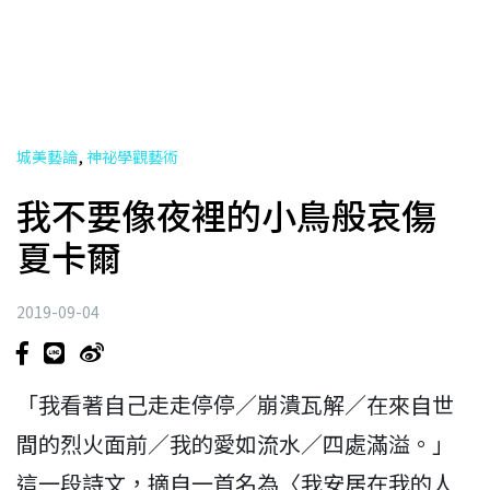
,
城美藝論
神祕學觀藝術
我不要像夜裡的小鳥般哀傷
夏卡爾
2019-09-04
「我看著自己走走停停／崩潰瓦解／在來自世
間的烈火面前／我的愛如流水／四處滿溢。」
這一段詩文，摘自一首名為〈我安居在我的人