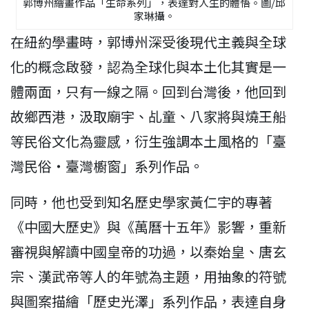
郭博州繪畫作品「生命系列」，表達對人生的體悟。圖/邱
家琳攝。
在紐約學畫時，郭博州深受後現代主義與全球
化的概念啟發，認為全球化與本土化其實是一
體兩面，只有一線之隔。回到台灣後，他回到
故鄉西港，汲取廟宇、乩童、八家將與燒王船
等民俗文化為靈感，衍生強調本土風格的「臺
灣民俗‧臺灣櫥窗」系列作品。
同時，他也受到知名歷史學家黃仁宇的專著
《中國大歷史》與《萬曆十五年》影響，重新
審視與解讀中國皇帝的功過，以秦始皇、唐玄
宗、漢武帝等人的年號為主題，用抽象的符號
與圖案描繪「歷史光澤」系列作品，表達自身