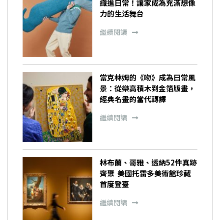
織進日常！讓家成為充滿想像
力的生活舞台
繼續閱讀
當克林姆的《吻》成為日常風
景：從樂高積木到金箔版畫，
經典名畫的當代轉譯
繼續閱讀
林布蘭、哥雅、透納52件真跡
齊聚 美國托雷多美術館珍藏
首度登臺
繼續閱讀