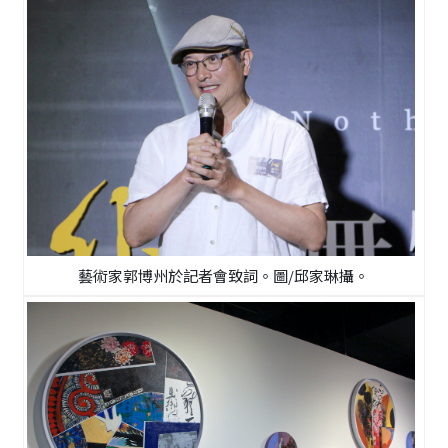
藝術家郭博州於記者會致詞。圖/邱家琳攝。