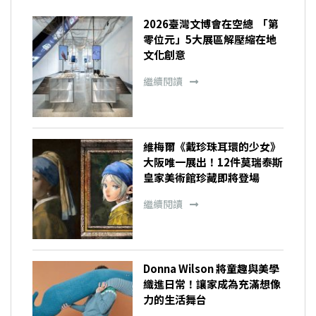
2026臺灣文博會在空總 「第
零位元」5大展區解壓縮在地
文化創意
繼續閱讀
維梅爾《戴珍珠耳環的少女》
大阪唯一展出！12件莫瑞泰斯
皇家美術館珍藏即將登場
繼續閱讀
Donna Wilson 將童趣與美學
織進日常！讓家成為充滿想像
力的生活舞台