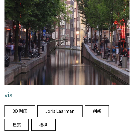
via
3D 列印
Joris Laarman
創新
建築
橋樑