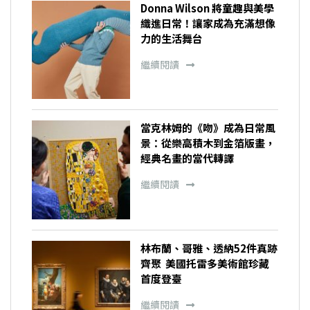
Donna Wilson 將童趣與美學
織進日常！讓家成為充滿想像
力的生活舞台
繼續閱讀
當克林姆的《吻》成為日常風
景：從樂高積木到金箔版畫，
經典名畫的當代轉譯
繼續閱讀
林布蘭、哥雅、透納52件真跡
齊聚 美國托雷多美術館珍藏
首度登臺
繼續閱讀