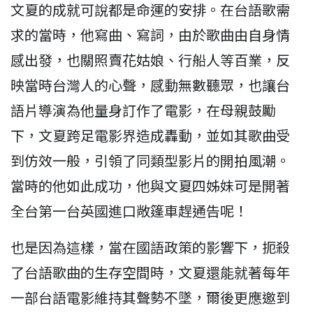
文夏的成就可說都是命運的安排。在台語歌需
求的當時，他寫曲、寫詞，由於歌曲由自身情
感出發，也關照賣花姑娘、行船人等百業，反
映當時台灣人的心聲，感動無數聽眾，也讓台
語片導演為他量身訂作了電影，在母親鼓勵
下，文夏跨足電影界造成轟動，並如其歌曲受
到仿效一般，引領了同類型影片的開拍風潮。
當時的他如此成功，他與文夏四姊妹可是開著
全台第一台英國進口敞篷車趕通告呢！
也是因為這樣，當在國語政策的影響下，扼殺
了台語歌曲的生存空間時，文夏還能就著每年
一部台語電影維持其聲勢不墜，爾後更應邀到