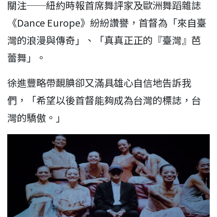
關注──紐約時報首席舞評家及歐洲舞蹈雜誌
《Dance Europe》紛紛讚譽，首督為「來自臺
灣的浪漫與傳奇」、「真真正正的『臺灣』芭
蕾舞」。
徐進豐略帶靦腆卻又滿具雄心自信地告訴我
們，「希望以後首督能夠成為台灣的標誌，台
灣的驕傲。」