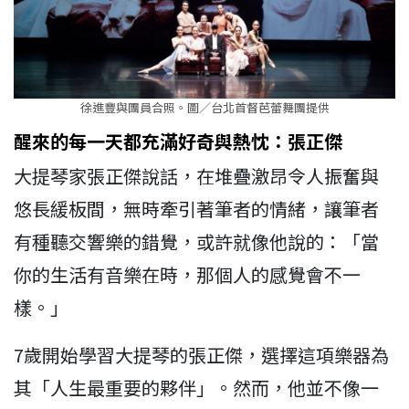
徐進豐與團員合照。圖／台北首督芭蕾舞團提供
醒來的每一天都充滿好奇與熱忱：張正傑
大提琴家張正傑說話，在堆疊激昂令人振奮與
悠長緩板間，無時牽引著筆者的情緒，讓筆者
有種聽交響樂的錯覺，或許就像他說的：「當
你的生活有音樂在時，那個人的感覺會不一
樣。」
7歲開始學習大提琴的張正傑，選擇這項樂器為
其「人生最重要的夥伴」。然而，他並不像一