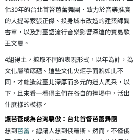
化30年的台北首督芭蕾舞團、致力於音樂推廣
的大提琴家張正傑、投身城市改造的建築師龔
書章，以及對臺語流行音樂影響深遠的寶島歌
王文夏。
4組得主，摭取不同的表現形式，以年為計，為
文化層積底蘊。這些文化火炬手面貌如此不
同，才能造就臺北深厚而多元的迷人風采，以
下，且來看一看得主們在各自的擅場中，活出
什麼樣的模樣。
讓芭蕾成為台灣驕傲：台北首督芭蕾舞團
想到
芭蕾
，總讓人想到俄羅斯。然而，不僅俄