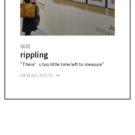
編輯
rippling
"There’s too little time left to measure"
VIEW ALL POSTS