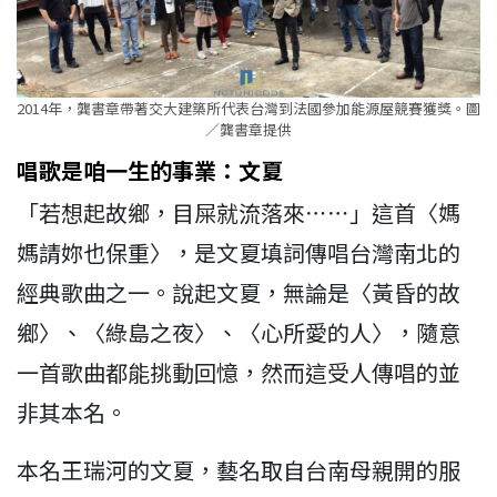
2014年，龔書章帶著交大建築所代表台灣到法國參加能源屋競賽獲獎。圖
／龔書章提供
唱歌是咱一生的事業：文夏
「若想起故鄉，目屎就流落來⋯⋯」這首〈媽
媽請妳也保重〉，是文夏填詞傳唱台灣南北的
經典歌曲之一。說起文夏，無論是〈黃昏的故
鄉〉、〈綠島之夜〉、〈心所愛的人〉，隨意
一首歌曲都能挑動回憶，然而這受人傳唱的並
非其本名。
本名王瑞河的文夏，藝名取自台南母親開的服