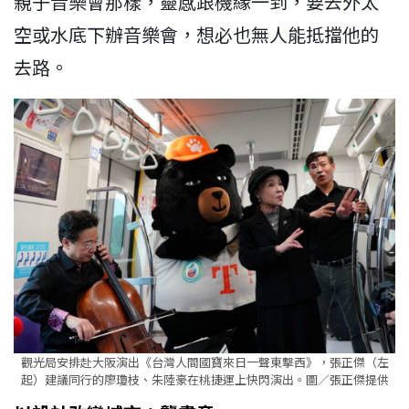
親子音樂會那樣，靈感跟機緣一到，要去外太
空或水底下辦音樂會，想必也無人能抵擋他的
去路。
觀光局安排赴大阪演出《台灣人間國寶來日一聲東擊西》，張正傑（左
起）建議同行的廖瓊枝、朱陸豪在桃捷運上快閃演出。圖／張正傑提供