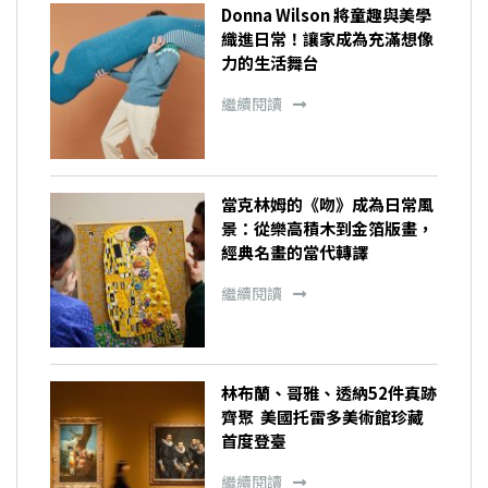
Donna Wilson 將童趣與美學
織進日常！讓家成為充滿想像
力的生活舞台
繼續閱讀
當克林姆的《吻》成為日常風
景：從樂高積木到金箔版畫，
經典名畫的當代轉譯
繼續閱讀
林布蘭、哥雅、透納52件真跡
齊聚 美國托雷多美術館珍藏
首度登臺
繼續閱讀