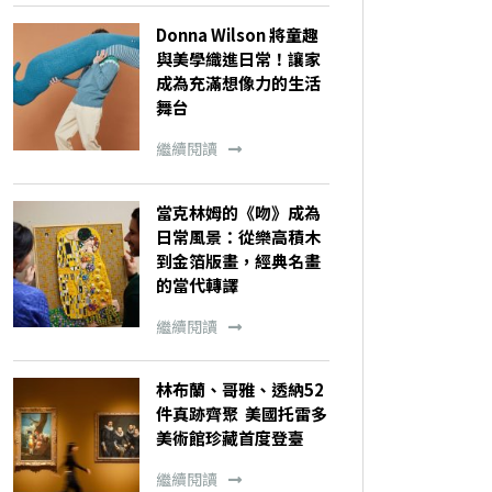
Donna Wilson 將童趣
與美學織進日常！讓家
成為充滿想像力的生活
舞台
繼續閱讀
當克林姆的《吻》成為
日常風景：從樂高積木
到金箔版畫，經典名畫
的當代轉譯
繼續閱讀
林布蘭、哥雅、透納52
件真跡齊聚 美國托雷多
美術館珍藏首度登臺
繼續閱讀