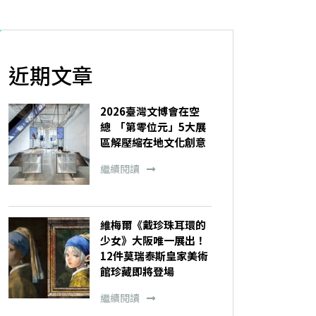
近期文章
2026臺灣文博會在空
總 「第零位元」5大展
區解壓縮在地文化創意
繼續閱讀
維梅爾《戴珍珠耳環的
少女》大阪唯一展出！
12件莫瑞泰斯皇家美術
館珍藏即將登場
繼續閱讀