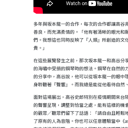
多年與坂本龍一的合作，每次的合作都讓高谷
善良，而充滿柔情的。「他有著清晰的眼光和
們。我想這也同時反映了『人類』所創造的文
貴。」
在這些展覽發生之前，那次坂本龍一和高谷分享
的海嘯中受損的鋼琴時的想法。鋼琴在自然的
的分享中，高谷說，他可以從坂本龍一的眼中
身聆聽著『聲響』。而我總是能從他看待自然
面對這場展出，高谷史郎特別在疫情期間來台
的聲響呈現，調整到恰當之處，能有這樣的機
的觀眾／聽眾們留下了話語：「請自由且輕鬆
了原有的人為音階。你也可以任意體驗當中《a