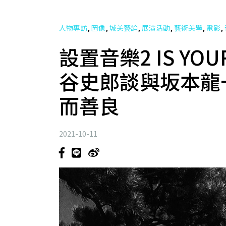
,
,
,
,
,
,
人物專訪
圖像
城美藝論
展演活動
藝術美學
電影
設置音樂2 IS YOU
谷史郎談與坂本龍
而善良
2021-10-11