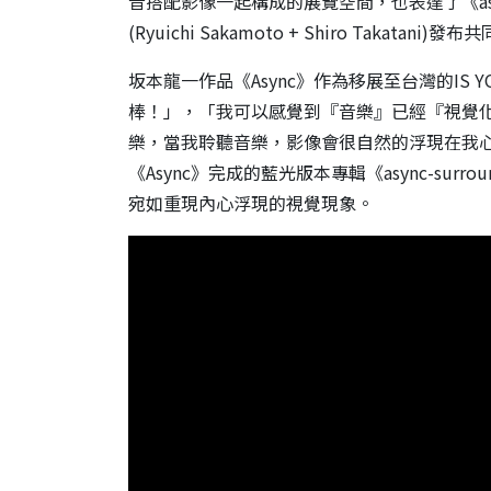
音搭配影像一起構成的展覽空間，也表達了《as
(Ryuichi Sakamoto + Shiro Takatan
坂本龍一作品《Async》作為移展至台灣的IS 
棒！」，「我可以感覺到『音樂』已經『視覺
樂，當我聆聽音樂，影像會很自然的浮現在我
《Async》完成的藍光版本專輯《async-s
宛如重現內心浮現的視覺現象。