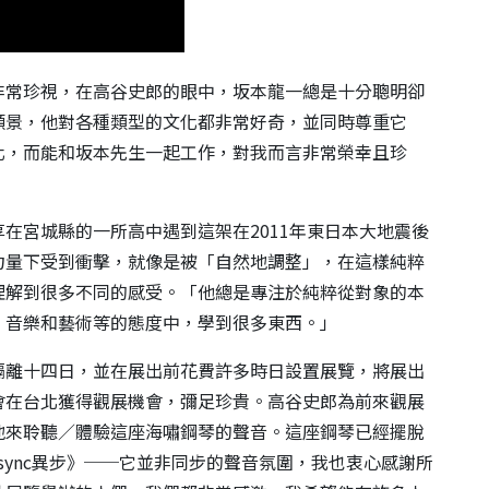
非常珍視，在高谷史郎的眼中，坂本龍一總是十分聰明卻
願景，他對各種類型的文化都非常好奇，並同時尊重它
化，而能和坂本先生一起工作，對我而言非常榮幸且珍
在宮城縣的一所高中遇到這架在2011年東日本大地震後
力量下受到衝擊，就像是被「自然地調整」，在這樣純粹
理解到很多不同的感受。「他總是專注於純粹從對象的本
、音樂和藝術等的態度中，學到很多東西。」
隔離十四日，並在展出前花費許多時日設置展覽，將展出
會在台北獲得觀展機會，彌足珍貴。高谷史郎為前來觀展
地來聆聽／體驗這座海嘯鋼琴的聲音。這座鋼琴已經擺脫
sync異步》──它並非同步的聲音氛圍，我也衷心感謝所