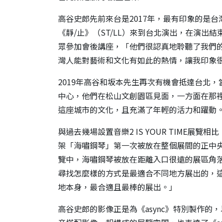
高谷史郎先前來台是2017年，最有印象的是
《靜/止》（ST/LL）來到台北演出，在演出
眾參加會後講座，「他們很認真地聆聽了我們
灣人能對藝術和文化有如此的熱情，讓我印象
2019年高谷和坂本先生再次有機會抵達台北
中心，他們在松山文創園區見面，一方面在那
這座城市的文化，且充滿了年輕的活力和躍動
與過去幾場設置音樂2 IS YOUR TIME
架「海嘯鋼琴」第一次被放在整個展間的正中
覽中，海嘯鋼琴被放在距離入口很遠的展區角
尋找怎麼樣的方式是最適合不同地方展出的，
地本身，最合適且最棒的展出。」
高谷史郎的影像正是為《async》特別製作