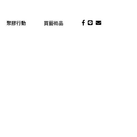
聚膠行動
買藝術品