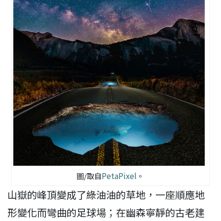
PetaPixel
圖/取自
。
山嶽的峰頂變成了綠油油的草地，一座順應地
形變化而彎曲的足球場；在幽森寧靜的古老建