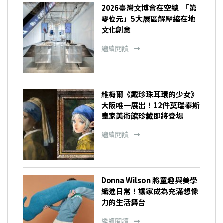
2026臺灣文博會在空總 「第
零位元」5大展區解壓縮在地
文化創意
繼續閱讀
維梅爾《戴珍珠耳環的少女》
大阪唯一展出！12件莫瑞泰斯
皇家美術館珍藏即將登場
繼續閱讀
Donna Wilson 將童趣與美學
織進日常！讓家成為充滿想像
力的生活舞台
繼續閱讀