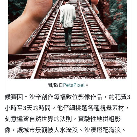
PetaPixel
圖/取自
。
候賽因‧沙辛創作每幅數位影像作品，約花費3
小時至3天的時間。他仔細挑選各種視覺素材，
刻意違背自然世界的法則，實驗性地拼組影
像，讓城市景觀被大水淹沒、沙漠搭配海浪、