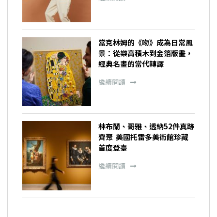
當克林姆的《吻》成為日常風
景：從樂高積木到金箔版畫，
經典名畫的當代轉譯
繼續閱讀
林布蘭、哥雅、透納52件真跡
齊聚 美國托雷多美術館珍藏
首度登臺
繼續閱讀