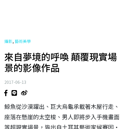
,
攝影
藝術美學
來自夢境的呼喚 顛覆現實場
景的影像作品
2017-06-13
鯨魚從沙漠躍出、巨大烏龜承載著木屋行走、
座落在懸崖的太空梭、男人即將步入手機畫面
等超現實場景，皆出自土耳其藝術家候賽因‧