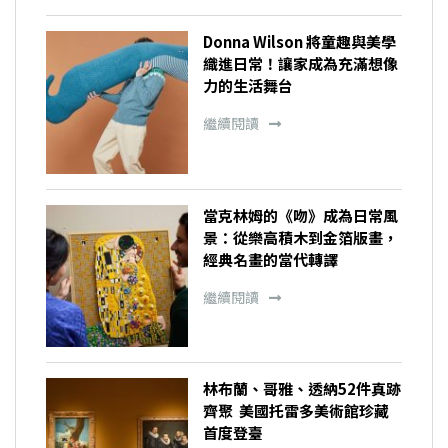
Donna Wilson 將童趣與美學
織進日常！讓家成為充滿想像
力的生活舞台
繼續閱讀
當克林姆的《吻》成為日常風
景：從樂高積木到金箔版畫，
經典名畫的當代轉譯
繼續閱讀
林布蘭、哥雅、透納52件真跡
齊聚 美國托雷多美術館珍藏
首度登臺