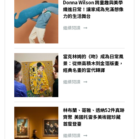
Donna Wilson 將童趣與美學
織進日常！讓家成為充滿想像
力的生活舞台
繼續閱讀
當克林姆的《吻》成為日常風
景：從樂高積木到金箔版畫，
經典名畫的當代轉譯
繼續閱讀
林布蘭、哥雅、透納52件真跡
齊聚 美國托雷多美術館珍藏
首度登臺
繼續閱讀