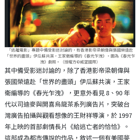
「逃離電影」專題中備受影迷討論的，有香港影帝梁朝偉與張國榮遠赴
「世界的盡頭」伊瓜蘇共演，王家衛編導的《春光乍洩》。圖為《春光乍
洩》劇照。（授權方©威望國際）
其中備受影迷討論的，除了香港影帝梁朝偉與
張國榮遠赴「世界的盡頭」伊瓜蘇共演，王家
衛編導的《春光乍洩》，更意外看見 8、90 年
代以司迪麥與開喜烏龍茶系列廣告片，突破台
灣廣告拍攝與觀看想像的王財祥導演，於 1997
年上映的首部劇情長片《給逃亡者的恰恰》。
這部成為都市傳說的作品，敘述一個有美國夢