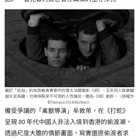
關於「逃獄」則有改編真實事件的偉大法國電影《洞》，五名犯人既要翻
越水泥高牆，也得掙脫深不可測的人性猜忌。圖為《洞》劇照。（授權方
©Tamasa Distribution）
備受爭議的「禽獸導演」牟敦芾，在《打蛇》
呈現 80 年代中國人非法入境到香港的偷渡潮，
透過尺度大膽的情節畫面，寫實還原偷渡者求