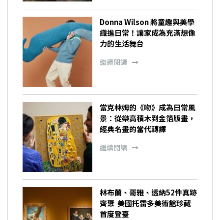
Donna Wilson 將童趣與美學
織進日常！讓家成為充滿想像
力的生活舞台
繼續閱讀
當克林姆的《吻》成為日常風
景：從樂高積木到金箔版畫，
經典名畫的當代轉譯
繼續閱讀
林布蘭、哥雅、透納52件真跡
齊聚 美國托雷多美術館珍藏
首度登臺