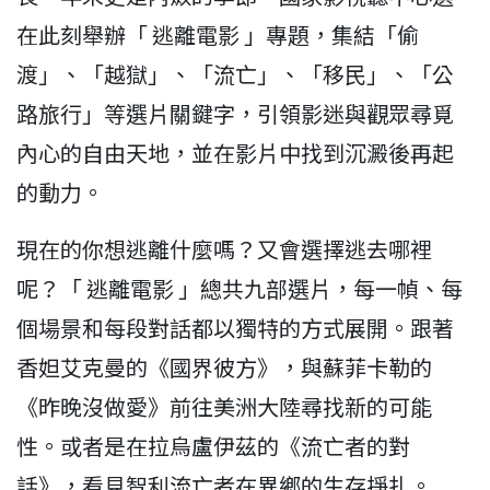
在此刻舉辦「 逃離電影 」專題，集結「偷
渡」、「越獄」、「流亡」、「移民」、「公
路旅行」等選片關鍵字，引領影迷與觀眾尋覓
內心的自由天地，並在影片中找到沉澱後再起
的動力。
現在的你想逃離什麼嗎？又會選擇逃去哪裡
呢？「 逃離電影 」總共九部選片，每一幀、每
個場景和每段對話都以獨特的方式展開。跟著
香妲艾克曼的《國界彼方》，與蘇菲卡勒的
《昨晚沒做愛》前往美洲大陸尋找新的可能
性。或者是在拉烏盧伊茲的《流亡者的對
話》，看見智利流亡者在異鄉的生存掙扎。