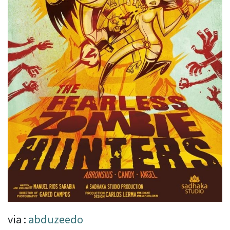
via :
abduzeedo