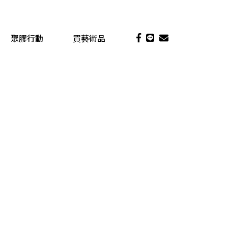
聚膠行動
買藝術品