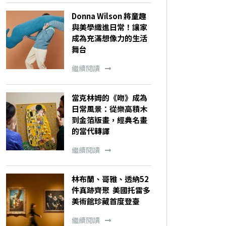
Donna Wilson 將童趣
與美學織進日常！讓家
成為充滿想像力的生活
舞台
繼續閱讀
當克林姆的《吻》成為
日常風景：從樂高積木
到金箔版畫，經典名畫
的當代轉譯
繼續閱讀
林布蘭、哥雅、透納52
件真跡齊聚 美國托雷多
美術館珍藏首度登臺
繼續閱讀