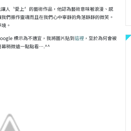
讓人〝愛上〞的藝術作品，他認為藝術意味著浪漫、感
讓我們振作靈魂而且在我們心中寧靜的角落靜靜的微笑。
夢境。
oogle 標示為不適宜，我將圖片貼到
這裡
，至於為何會被
幕稍微遠一點點看….^^