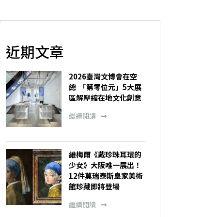
近期文章
2026臺灣文博會在空
總 「第零位元」5大展
區解壓縮在地文化創意
繼續閱讀
維梅爾《戴珍珠耳環的
少女》大阪唯一展出！
12件莫瑞泰斯皇家美術
館珍藏即將登場
繼續閱讀