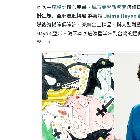
本次由
瘋設計
精心策畫、
城市美學新態度
媒體
計狂想」亞洲巡迴特展
將囊括
Jaime Hayo
際後縱橫傢俱傢飾、瓷藝金工精品、與大型雕塑等
Hayon 亞米‧海因本次遠渡重洋來到台灣的
學」。