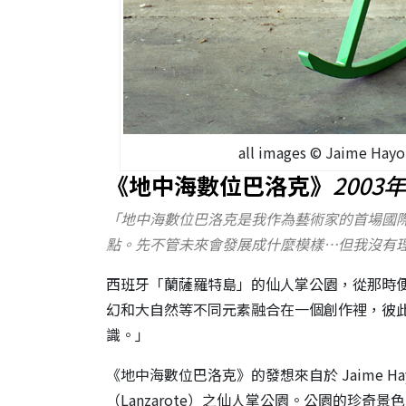
all images © Jaime H
《地中海數位巴洛克》
2003
「地中海數位巴洛克是我作為藝術家的首場國
點。先不管未來會發展成什麼模樣…但我沒有理由不直
西班牙「蘭薩羅特島」的仙人掌公園，從那時
幻和大自然等不同元素融合在一個創作裡，彼
識。」
《地中海數位巴洛克》的發想來自於 Jaime H
（Lanzarote）之仙人掌公園。公園的珍奇景