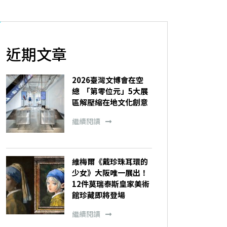
近期文章
2026臺灣文博會在空
總 「第零位元」5大展
區解壓縮在地文化創意
繼續閱讀
維梅爾《戴珍珠耳環的
少女》大阪唯一展出！
12件莫瑞泰斯皇家美術
館珍藏即將登場
繼續閱讀