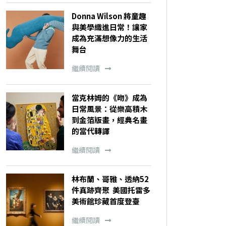
Donna Wilson 將童趣
與美學織進日常！讓家
成為充滿想像力的生活
舞台
繼續閱讀
當克林姆的《吻》成為
日常風景：從樂高積木
到金箔版畫，經典名畫
的當代轉譯
繼續閱讀
林布蘭、哥雅、透納52
件真跡齊聚 美國托雷多
美術館珍藏首度登臺
繼續閱讀