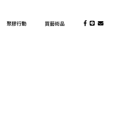
聚膠行動
買藝術品