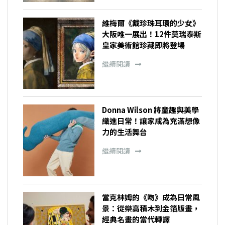
維梅爾《戴珍珠耳環的少女》
大阪唯一展出！12件莫瑞泰斯
皇家美術館珍藏即將登場
繼續閱讀
Donna Wilson 將童趣與美學
織進日常！讓家成為充滿想像
力的生活舞台
繼續閱讀
當克林姆的《吻》成為日常風
景：從樂高積木到金箔版畫，
經典名畫的當代轉譯