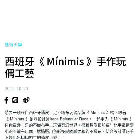
藝術美學
西班牙《 Mínimis 》手作玩
偶工藝
2012-10-23
Mínimis
想要一窺來自西班牙俏皮十足不織布玩偶品牌
《
》
嗎？跟著
Mínimis
Irene Belenguer Roca
Mínimis
《
》
創辦設計師
，一起走入
《
》
迷你童趣十足的不織布手工玩偶奇幻世界。很難想像眼前這些比手掌還要
小的不織布玩偶，透過選用色彩多變觸感柔和的不織布，結合設計師巧手
下變化出栩栩如生的俏皮可愛！！