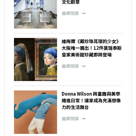
文化創意
繼續閱讀
維梅爾《戴珍珠耳環的少女》
大阪唯一展出！12件莫瑞泰斯
皇家美術館珍藏即將登場
繼續閱讀
Donna Wilson 將童趣與美學
織進日常！讓家成為充滿想像
力的生活舞台
繼續閱讀