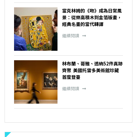
當克林姆的《吻》成為日常風
景：從樂高積木到金箔版畫，
經典名畫的當代轉譯
繼續閱讀
林布蘭、哥雅、透納52件真跡
齊聚 美國托雷多美術館珍藏
首度登臺
繼續閱讀