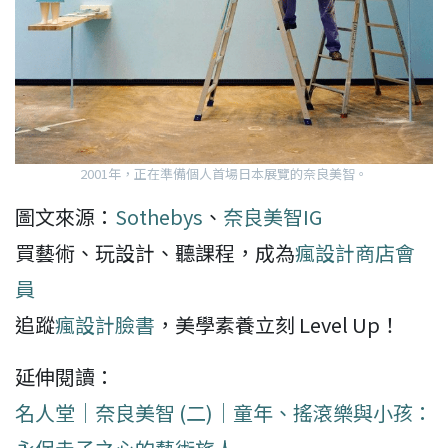
2001年，正在準備個人首場日本展覽的奈良美智。
圖文來源：
Sothebys
、
奈良美智IG
買藝術、玩設計、聽課程，成為
瘋設計商店會
員
追蹤
瘋設計臉書
，美學素養立刻 Level Up！
延伸閱讀：
名人堂｜奈良美智 (二)｜童年、搖滾樂與小孩：