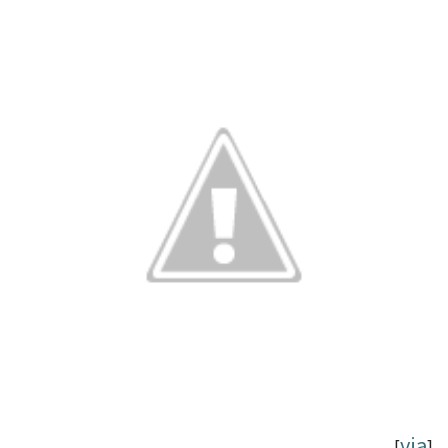
via
[
]