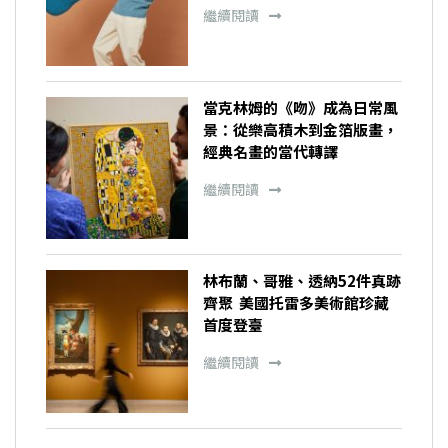
繼續閱讀
當克林姆的《吻》成為日常風
景：從樂高積木到金箔版畫，
經典名畫的當代轉譯
繼續閱讀
林布蘭、哥雅、透納52件真跡
齊聚 美國托雷多美術館珍藏
首度登臺
繼續閱讀