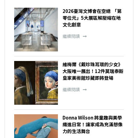
2026臺灣文博會在空總 「第
零位元」5大展區解壓縮在地
文化創意
繼續閱讀
維梅爾《戴珍珠耳環的少女》
大阪唯一展出！12件莫瑞泰斯
皇家美術館珍藏即將登場
繼續閱讀
Donna Wilson 將童趣與美學
織進日常！讓家成為充滿想像
力的生活舞台