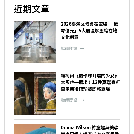
近期文章
2026臺灣文博會在空總 「第
零位元」5大展區解壓縮在地
文化創意
繼續閱讀
維梅爾《戴珍珠耳環的少女》
大阪唯一展出！12件莫瑞泰斯
皇家美術館珍藏即將登場
繼續閱讀
Donna Wilson 將童趣與美學
織進日常！讓家成為充滿想像