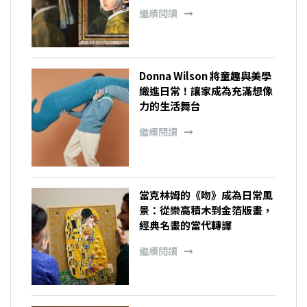
繼續閱讀
Donna Wilson 將童趣與美學
織進日常！讓家成為充滿想像
力的生活舞台
繼續閱讀
當克林姆的《吻》成為日常風
景：從樂高積木到金箔版畫，
經典名畫的當代轉譯
繼續閱讀